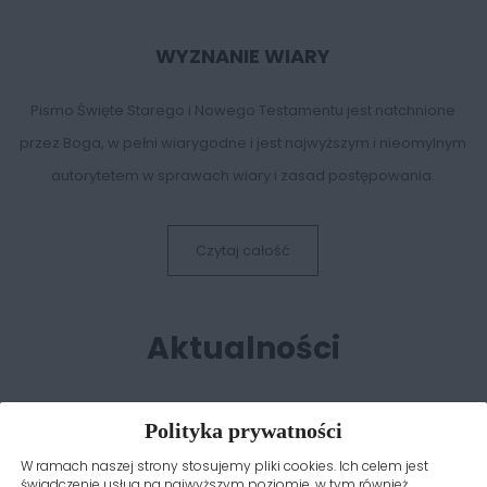
WYZNANIE WIARY
Pismo Święte Starego i Nowego Testamentu jest natchnione
przez Boga, w pełni wiarygodne i jest najwyższym i nieomylnym
autorytetem w sprawach wiary i zasad postępowania.
Czytaj całość
Aktualności
Polityka prywatności
W ramach naszej strony stosujemy pliki cookies. Ich celem jest
świadczenie usług na najwyższym poziomie, w tym również