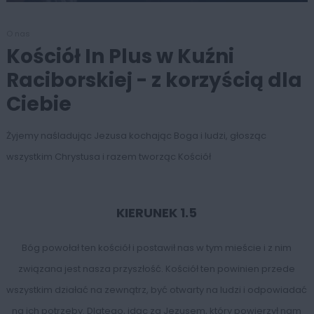
O nas
Kościół In Plus w Kuźni
Raciborskiej - z korzyścią dla
Ciebie
Żyjemy naśladując Jezusa kochając Boga i ludzi, głosząc
wszystkim Chrystusa i razem tworząc Kościół
KIERUNEK 1.5
Bóg powołał ten kościół i postawił nas w tym mieście i z nim
związana jest nasza przyszłość. Kościół ten powinien przede
wszystkim działać na zewnątrz, być otwarty na ludzi i odpowiadać
na ich potrzeby. Dlatego, idąc za Jezusem, który powierzył nam