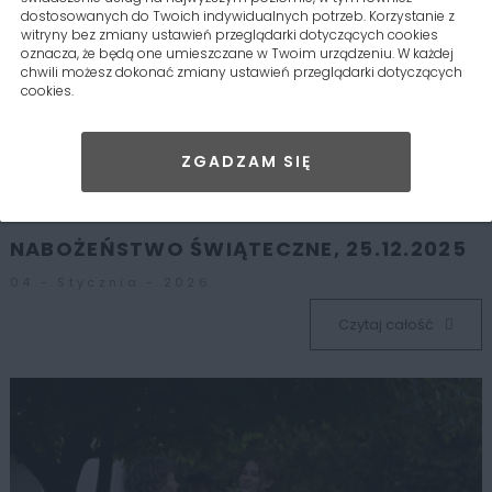
dostosowanych do Twoich indywidualnych potrzeb. Korzystanie z
witryny bez zmiany ustawień przeglądarki dotyczących cookies
oznacza, że będą one umieszczane w Twoim urządzeniu. W każdej
chwili możesz dokonać zmiany ustawień przeglądarki dotyczących
cookies.
ZGADZAM SIĘ
NABOŻEŃSTWO ŚWIĄTECZNE, 25.12.2025
04 - Stycznia - 2026
Czytaj całość