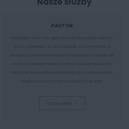
Nasze służby
PASTOR
Urodziłem się w roku, gdy dokonał się podbój księżyca
Je
przez człowieka. To, co wydawało się niemożliwe, w
Kośc
tamtym czasie nabrało realnych kształtów. Pojawiła się
doś
myśl, że człowiek może wszystko. Każda przeszkoda,
która ogranicza człowieka dzisiaj, jutro zostanie przez
niego pokonana! Czy rzeczywiście tak jest?
Czytaj całość