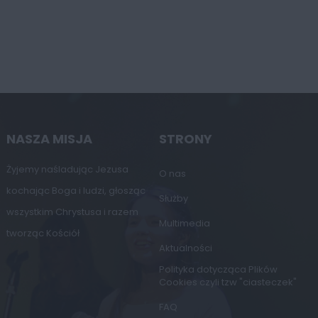
NASZA MISJA
STRONY
Żyjemy naśladując Jezusa
O nas
kochając Boga i ludzi, głosząc
Służby
wszystkim Chrystusa i razem
Multimedia
tworząc Kościół
Aktualności
Polityka dotycząca Plików
Cookies czyli tzw "ciasteczek"
FAQ